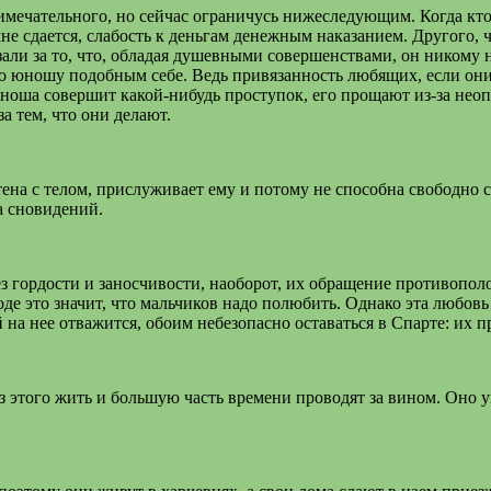
римечательного, но сейчас ограничусь нижеследующим. Когда кт
не сдается, слабость к деньгам денежным наказанием. Другого, 
и за то, что, обладая душевными совершенствами, он никому н
го юношу подобным себе. Ведь привязанность любящих, если он
оша совершит какой-нибудь проступок, его прощают из-за неопыт
а тем, что они делают.
ена с телом, прислуживает ему и потому не способна свободно с
а сновидений.
без гордости и заносчивости, наоборот, их обращение противоп
де это значит, что мальчиков надо полюбить. Однако эта любов
а нее отважится, обоим небезопасно оставаться в Спарте: их пр
 этого жить и большую часть времени проводят за вином. Оно уп