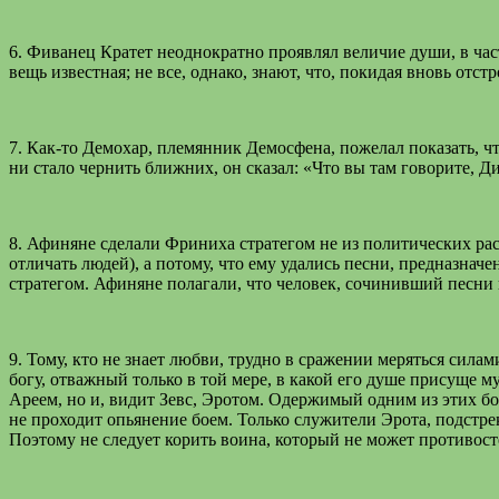
6. Фиванец Кратет неоднократно проявлял величие души, в част
вещь известная; не все, однако, знают, что, покидая вновь от
7. Как-то Демохар, племянник Демосфена, пожелал показать, ч
ни стало чернить ближних, он сказал: «Что вы там говорите, 
8. Афиняне сделали Фриниха стратегом не из политических расче
отличать людей), а потому, что ему удались песни, предназнач
стратегом. Афиняне полагали, что человек, сочинивший песни 
9. Тому, кто не знает любви, трудно в сражении меряться сила
богу, отважный только в той мере, в какой его душе присуще 
Ареем, но и, видит Зевс, Эротом. Одержимый одним из этих бо
не проходит опьянение боем. Только служители Эрота, подстр
Поэтому не следует корить воина, который не может противост