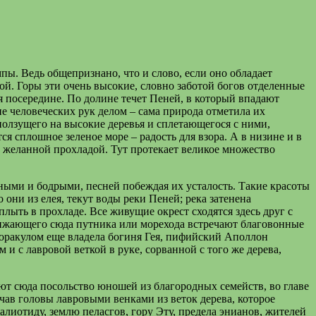
ы. Ведь общепризнано, что и слово, если оно обладает
й. Горы эти очень высокие, словно заботой богов отделенные
я посередине. По долине течет Пеней, в который впадают
 человеческих рук делом – сама природа отметила их
ползущего на высокие деревья и сплетающегося с ними,
я сплошное зеленое море – радость для взора. А в низине и в
 желанной прохладой. Тут протекает великое множество
ными и бодрыми, песней побеждая их усталость. Такие красоты
они из елея, текут воды реки Пеней; река затенена
ыть в прохладе. Все живущие окрест сходятся здесь друг с
ближающего сюда путника или морехода встречают благовонные
а оракулом еще владела богиня Гея, пифийский Аполлон
и с лавровой веткой в руке, сорванной с того же дерева,
лают сюда посольство юношей из благородных семейств, во главе
чав головы лавровыми венками из веток дерева, которое
салиотиду, землю пеласгов, гору Эту, предела энианов, жителей