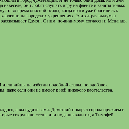
зжающим в город чужеземцам. И не только одни дома, но и жен
да навеселе, они любят слушать игру на флейте и заняты только
му-то во время опасной осады, когда враги уже бросились к
ь харчевни на городских укреплениях. Эта хитрая выдумка
 рассказывает Дамон. С ним, по-видимому, согласен и Менандр,
 И иллирийцы не избегли подобной славы, но вдобавок
ы, даже если они не имеют к ней никакого касательства.
ждого, а вы судите сами. Деметрий покорял города оружием и
оторые сокрушали стены или подкапывали их, а Тимофей