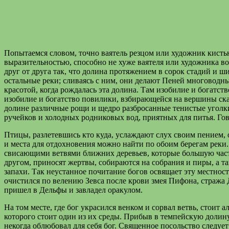
Попытаемся словом, точно ваятель резцом или художник кистью
выразительностью, способно не хуже ваятеля или художника в
друг от друга так, что долина протяжением в сорок стадий и 
остальные реки; сливаясь с ним, они делают Пеней многоводн
красотой, когда рождалась эта долина. Там изобилие и богатс
изобилие и богатство повилики, взбирающейся на вершины скал
долине различные рощи и щедро разбросанные тенистые уголки
ручейков и холодных родниковых вод, приятных для питья. Гово
Птицы, разлетевшись кто куда, услаждают слух своим пением,
и места для отдохновения можно найти по обоим берегам реки.
свисающими ветвями ближних деревьев, которые большую часть
другом, приносят жертвы, собираются на собрания и пиры, а 
запахи. Так неустанное почитание богов освящает эту местност
очистился по велению Зевса после крови змея Пифона, стража Д
пришел в Дельфы и завладел оракулом.
На том месте, где бог украсился венком и сорвал ветвь, стоит
которого стоит один из их среды. Прибыв в темпейскую долин
некогда облюбовал для себя бог. Священное посольство следует