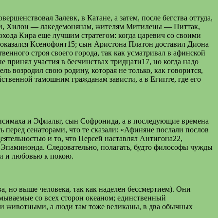
ршенствовал Залевк, в Катане, а затем, после бегства оттуда,
нии, Хилон — лакедемонянам, жителям Митилены — Питтак,
ода Кира еще лучшим стратегом: когда царевич со своими
 оказался Ксенофонт15; сын Аристона Платон доставил Диона
енного строя своего города, так как усматривал в афинской
е принял участия в бесчинствах тридцати17, но когда надо
ль возродил свою родину, которая не только, как говорится,
йственной тамошним гражданам зависти, а в Египте, где его
исимаха и Эфиальт, сын Софронида, а в последующие времена
 перед сенаторами, что те сказали: «Афиняне послали послов
деятельностью и то, что Персей наставлял Антигона22,
 Эпаминонда. Следовательно, полагать, будто философы чужды
ни и любовью к покою.
, но выше человека, так как наделен бессмертием). Они
омываемые со всех сторон океаном; единственный
и животными, а люди там тоже великаны, в два обычных