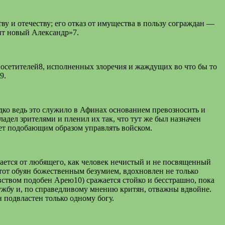
тву и отечеству; его отказ от имущества в пользу сограждан —
шит новый Александр»7.
 посетителей8, исполненных злоречия и жаждущих во что бы то
9.
редко ведь это служило в Афинах основанием превозносить и
ладел зрителями и пленил их так, что тут же был назначен
еет подобающим образом управлять войском.
асается от любящего, как человек нечистый и не посвященный
 тот обуян божественным безумием, вдохновлен не только
овством подобен Арею10) сражается стойко и бесстрашно, пока
ужбу и, по справедливому мнению критян, отважны вдвойне.
 подвластен только одному богу.