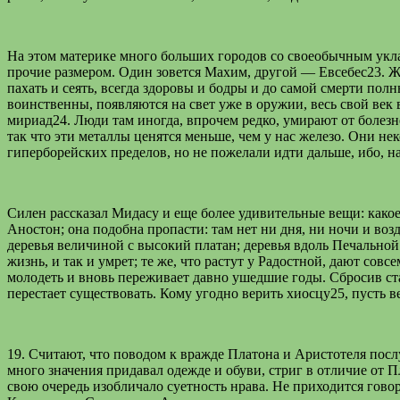
На этом материке много больших городов со своеобычным укла
прочие размером. Один зовется Махим, другой — Евсебес23. Ж
пахать и сеять, всегда здоровы и бодры и до самой смерти по
воинственны, появляются на свет уже в оружии, весь свой век
мириад24. Люди там иногда, впрочем редко, умирают от болезн
так что эти металлы ценятся меньше, чем у нас железо. Они не
гиперборейских пределов, но не пожелали идти дальше, ибо, 
Силен рассказал Мидасу и еще более удивительные вещи: какое
Аностон; она подобна пропасти: там нет ни дня, ни ночи и воз
деревья величиной с высокий платан; деревья вдоль Печальной 
жизнь, и так и умрет; те же, что растут у Радостной, дают сов
молодеть и вновь переживает давно ушедшие годы. Сбросив стар
перестает существовать. Кому угодно верить хиосцу25, пусть ве
19. Считают, что поводом к вражде Платона и Аристотеля пос
много значения придавал одежде и обуви, стриг в отличие от 
свою очередь изобличало суетность нрава. Не приходится гово