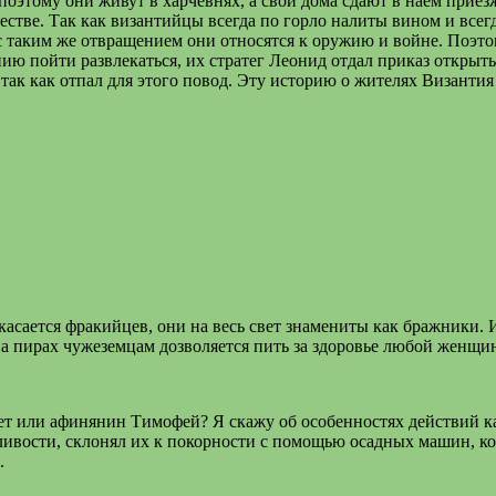
поэтому они живут в харчевнях, а свои дома сдают в наем прие
честве. Так как византийцы всегда по горло налиты вином и всег
 с таким же отвращением они относятся к оружию и войне. Поэто
ию пойти развлекаться, их стратег Леонид отдал приказ открыт
так как отпал для этого повод. Эту историю о жителях Византия
касается фракийцев, они на весь свет знамениты как бражники.
на пирах чужеземцам дозволяется пить за здоровье любой женщин
т или афинянин Тимофей? Я скажу об особенностях действий ка
ливости, склонял их к покорности с помощью осадных машин, к
.