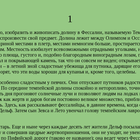
1
, изобразить и живописать долину в Фессалии, называемую Темп
оспроизвести свой предмет. Долина лежит между Олимпом и Оссо
шириной местами в плетр, местами немногим больше, простираетс
ым. Местность изобилует всевозможными отрадными уголками, не
тво плюща, густого и, подобно благородным виноградным лозам, 
 и покрывающей камень, так что он совсем не виден; открываетс
 – в летний зной сладостные убежища для путника, дарящие его
рят, что эти воды хороши для купанья и, кроме того, целебны.
 особенно сладостным у певчих. Они отпускают путников радост
 По середине темпейской долины спокойно и неторопливо, точно 
 дня прогоняют солнечные лучи и позволяют людям на лодках пл
так как жертв и даров богам постоянно великое множество, при
ь. Здесь, как рассказывают фессалийцы, в давние времена, когд
ельф. Затем сын Зевса и Лето увенчал голову темпейским лавром 
 алтарь. Еще и ныне через каждые десять лет жители Дельф посы
у и совершив щедрые жертвоприношения, они не уходят, не увен
 по Пифийской дороге (таково ее название); она ведет через Фес