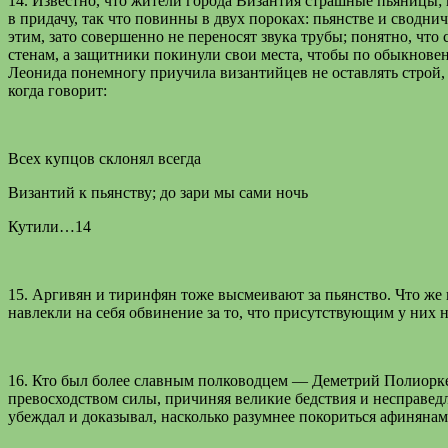
14. Известно, что жители города Византия страшные пьяницы; 
в придачу, так что повинны в двух пороках: пьянстве и сводни
этим, зато совершенно не переносят звука трубы; понятно, что
стенам, а защитники покинули свои места, чтобы по обыкновен
Леонида понемногу приучила византийцев не оставлять строй, 
когда говорит:
Всех купцов склонял всегда
Византий к пьянству; до зари мы сами ночь
Кутили…14
15. Аргивян и тиринфян тоже высмеивают за пьянство. Что же 
навлекли на себя обвинение за то, что присутствующим у них 
16. Кто был более славным полководцем — Деметрий Полиорке
превосходством силы, причиняя великие бедствия и несправед
убеждал и доказывал, насколько разумнее покориться афинянам