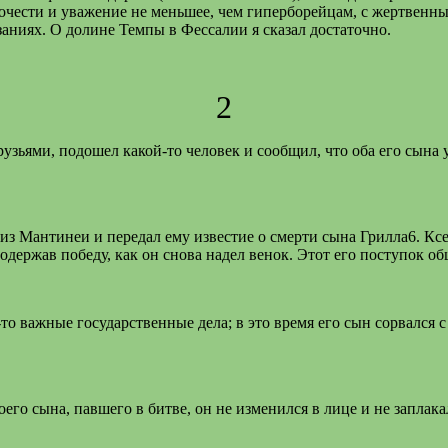
чести и уважение не меньшее, чем гиперборейцам, с жертвенны
аниях. О долине Темпы в Фессалии я сказал достаточно.
2
зьями, подошел какой-то человек и сообщил, что оба его сына у
из Мантинеи и передал ему известие о смерти сына Грилла6. Ксе
держав победу, как он снова надел венок. Этот его поступок об
то важные государственные дела; в это время его сын сорвался 
оего сына, павшего в битве, он не изменился в лице и не заплак