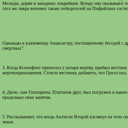
Мелиды, дорян и западных локрийцев. Всюду ему оказывают по
того же лавра венчают также победителей на Пифийских состяз
Однажды к клазоменцу Анаксагору, поглощенному беседой с дру
смертных”.
3. Когда Ксенофонт приносил у алтаря жертву, прибыл вестник 
жертвоприношения. Стоило вестнику добавить, что Грилл пал, о
4. Дион, сын Гиппарина, Платонов друг, был погружен в какие-
продолжал свои занятия.
5. Рассказывают, что когда Антигон Второй взглянул на тело св
земле.