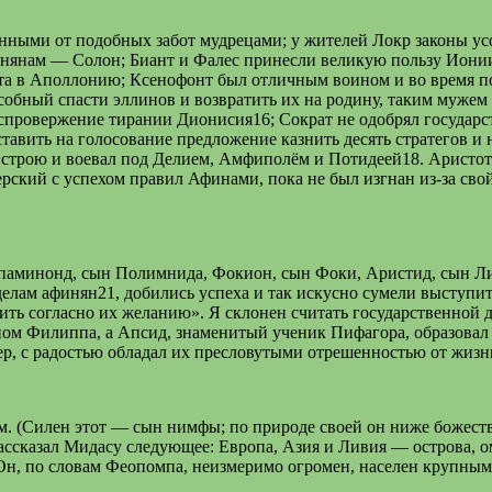
ными от подобных забот мудрецами; у жителей Локр законы усове
афинянам — Солон; Биант и Фалес принесли великую пользу Ио
а в Аполлонию; Ксенофонт был отличным воином и во время пох
бный спасти эллинов и возвратить их на родину, таким мужем
провержение тирании Дионисия16; Сократ не одобрял государств
авить на голосование предложение казнить десять стратегов и н
м строю и воевал под Делием, Амфиполём и Потидеей18. Аристоте
ерский с успехом правил Афинами, пока не был изгнан из-за сво
Эпаминонд, сын Полимнида, Фокион, сын Фоки, Аристид, сын Л
елам афинян21, добились успеха и так искусно сумели выступить
пить согласно их желанию». Я склонен считать государственной 
ом Филиппа, а Апсид, знаменитый ученик Пифагора, образовал
мер, с радостью обладал их пресловутыми отрешенностью от жиз
. (Силен этот — сын нимфы; по природе своей он ниже божества
ассказал Мидасу следующее: Европа, Азия и Ливия — острова, 
Он, по словам Феопомпа, неизмеримо огромен, населен крупным