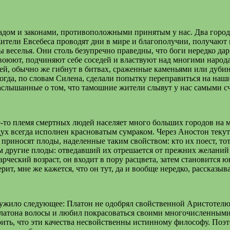
дом и законами, противоположными принятым у нас. Два города,
ители Евсебеса проводят дни в мире и благополучии, получают
лны веселья. Они столь безупречно праведны, что боги нередко
 воюют, подчиняют себе соседей и властвуют над многими народ
ей, обычно же гибнут в битвах, сраженные каменьями или дубина
когда, по словам Силена, сделали попытку переправиться на наши
наслышанные о том, что тамошние жители слывут у нас самыми с
-то племя смертных людей населяет много больших городов на м
дух всегда исполнен красноватым сумраком. Через Аностон текут
приносят плоды, наделенные таким свойством: кто их поест, тот
сем другие плоды: отведавший их отрешается от прежних желаний 
ческий возраст, он входит в пору расцвета, затем становится юн
рит, мне же кажется, что он тут, да и вообще нередко, рассказыв
лужило следующее: Платон не одобрял свойственной Аристотелю
Платона волосы и любил покрасоваться своими многочисленными 
рить, что эти качества несвойственны истинному философу. Поэт