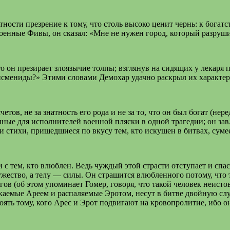
ности презрение к тому, что столь высоко ценит чернь: к богатс
строенные Фивы, он сказал: «Мне не нужен город, который разру
то он презирает злоязычие толпы; взглянув на сидящих у лекаря
Дисмениды?» Этими словами Демохар удачно раскрыл их характер
тов, не за знатность его рода и не за то, что он был богат (не
енные для исполнителей военной пляски в одной трагедии; он зав
и стихи, пришедшиеся по вкусу тем, кто искушен в битвах, сум
ми с тем, кто влюблен. Ведь чуждый этой страсти отступает и сп
мужество, а телу — силы. Он страшится влюбленного потому, что
гов (об этом упоминает Гомер, говоря, что такой человек неист
екаемые Ареем и распаляемые Эротом, несут в битве двойную сл
оять тому, кого Арес и Эрот подвигают на кровопролитие, ибо он