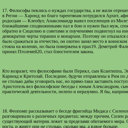
17. Философы пеклись о нуждах государства, а не жили отрешен
в Регии — Харонд; во благо тарентянам потрудился Архит, 
родосцам — Клеобул; Анаксимандр вывел поселенцев из Милет
ближайшими сподвижниками пал в бою и нужен был муж, спосо
обратно в Сицилию и советами и поучениями подвигнул на нис
демократии черты тирании и монархии. Поэтому он отказался ст
было сражаться за отечество, он охотно занял место в воинско
стояла на коленях, но была повержена в прах19. Деметрий Фал
принял Птолемей20, стал блюстителем закона.
Кто возразит, что философами были Перикл, сын Ксантиппа, 
Карнеад и Критолай. Последние, будучи отправлены в Рим по д
не столько дабы уговорить нас, но прямо-таки заставить посту
Аристотель вел философские беседы с юным Александром, сын
практической деятельности, нелепо и неразумно. Я бы, напри
18. Феопомп рассказывает о беседе фригийца Мидаса с Силеном
разговаривали о различных предметах; между прочим, Силен р
существующий материк лежит за пределами обитаемого мира. 
роста, и живут они не столько, сколько мы, а вдвое больше.