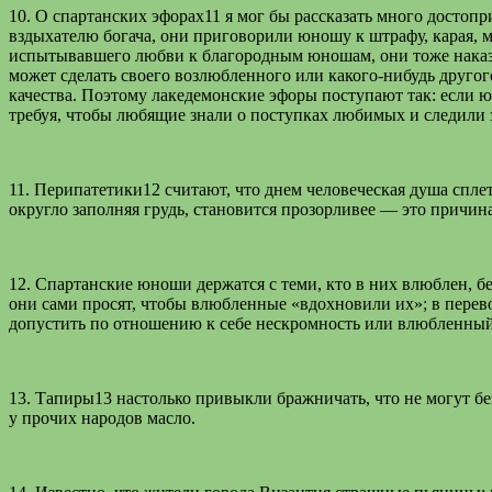
10. О спартанских эфорах11 я мог бы рассказать много достоп
вздыхателю богача, они приговорили юношу к штрафу, карая, м
испытывавшего любви к благородным юношам, они тоже наказал
может сделать своего возлюбленного или какого-нибудь друго
качества. Поэтому лакедемонские эфоры поступают так: если юн
требуя, чтобы любящие знали о поступках любимых и следили з
11. Перипатетики12 считают, что днем человеческая душа сплет
округло заполняя грудь, становится прозорливее — это причин
12. Спартанские юноши держатся с теми, кто в них влюблен, 
они сами просят, чтобы влюбленные «вдохновили их»; в перево
допустить по отношению к себе нескромность или влюбленный н
13. Тапиры13 настолько привыкли бражничать, что не могут без
у прочих народов масло.