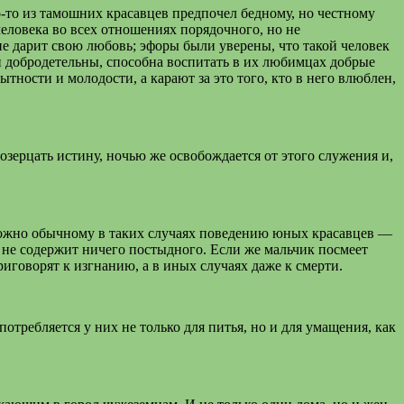
о-то из тамошних красавцев предпочел бедному, но честному
человека во всех отношениях порядочного, но не
е дарит свою любовь; эфоры были уверены, что такой человек
и добродетельны, способна воспитать в их любимцах добрые
ности и молодости, а карают за это того, кто в него влюблен,
озерцать истину, ночью же освобождается от этого служения и,
оложно обычному в таких случаях поведению юных красавцев —
ь не содержит ничего постыдного. Если же мальчик посмеет
иговорят к изгнанию, а в иных случаях даже к смерти.
отребляется у них не только для питья, но и для умащения, как