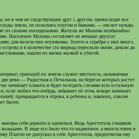
 ни в чем не сходствуюшие друг с другом, превосходят все
 плоды земли, не пользуясь плугом и быками, — им нет нужды
 дарят их своими посещениями. Жители же Махима необычайно
ами. Население Махима составляет не меньше двухсот
ми; для железа они неуязвимы. Золота и серебра у них много,
 острова и в количестве ста мириад пересекли океан, дошли до
частливыми, нашли их жизнь жалкой и убогой.
атерике; границей их земель служит местность, называемая
 две реки — Радостная и Печальная, на берегах которых растут
час начинает плакать и будет исходить слезами всю остальную
и, если любил что-нибудь, забывает об этом, вскоре начинает
ошей, превращается в отрока, в ребенка и, наконец, совсем
ает басни.
 манеры себя держать и одеваться. Ведь Аристотель слишком
кольцами. В лице его было что-то надменное, а многословие в
ому Платон не допускал к себе Аристотеля, предпочитая ему