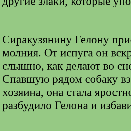
другие злаки, которые уп
Сиракузянину Гелону прис
молния. От испуга он вскр
слышно, как делают во сн
Спавшую рядом собаку вз
хозяина, она стала яростн
разбудило Гелона и избави