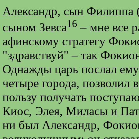
Александр, сын Филиппа (
16
сыном Зевса
– мне все р
афинскому стратегу Фокио
"здравствуй" – так Фокио
Однажды царь послал ему 
четыре города, позволил 
пользу получать поступаю
Киос, Элея, Миласы и Па
ни был Александр, Фокион
великодушным: он отказалс