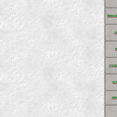
биол
л
ста
к
до