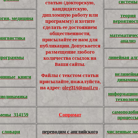
системы
статью (докторскую,
кандидатскую,
дипломную работу или
теория
огия, медицина
вероятнос
программу) и хотите
сделать ее достоянием
общественности,
математиче
ингвистика
присылайте ее нам для
анализ
публикации. Допускается
размещение любого
программы
линейная алг
количества ссылок на
Ваши сайты.
нелинейн
Файлы с текстом статьи
ринные
книги
динамик
присылайте, пожалуйста,
на адрес:
oleg314@mail.ru
.
информацио
лиодинамика
технолог
самоподоб
мены
314159
Сопромат
процесс
словари
переводим с английского
численные м