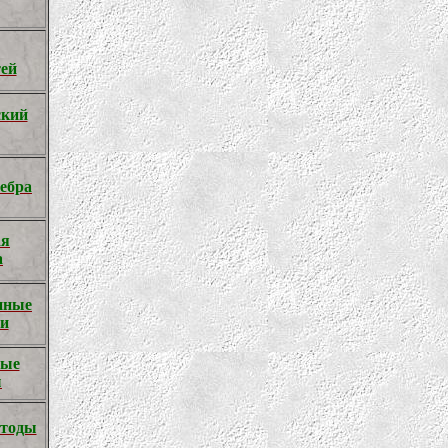
тей
ский
ебра
ая
а
нные
ии
ные
ы
етоды