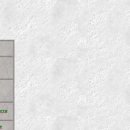
сети
е