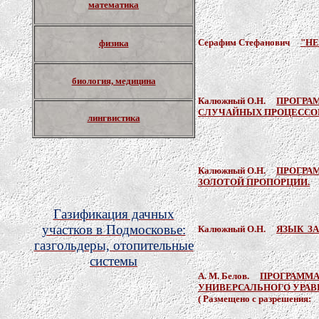
математика
Серафим Стефанович
"Н
физика
биология, медицина
Калюжный О.Н.
ПРОГРАМ
СЛУЧАЙНЫХ ПРОЦЕССОВ
лингвистика
Калюжный О.Н.
ПРОГРА
ЗОЛОТОЙ ПРОПОРЦИИ.
Газификация дачных
участков в Подмосковье:
Калюжный О.Н.
ЯЗЫК
З
газгольдеры, отопительные
системы
А. М. Белов.
ПРОГРАММА
УНИВЕРСАЛЬНОГО УРАВ
( Размещено с разрешения: