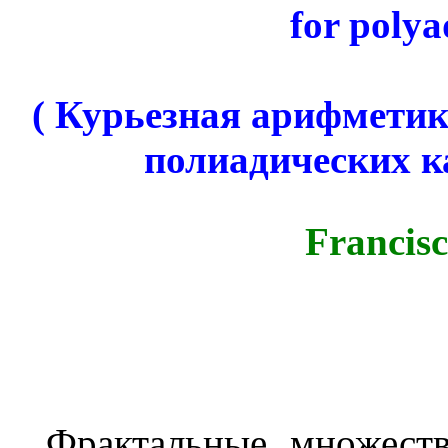
for
polya
( Курьезная арифмети
полиадических к
Francis
Фрактальные множеств