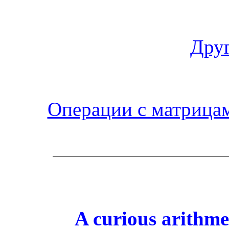
Друг
Операции с матрица
A curious arithmet