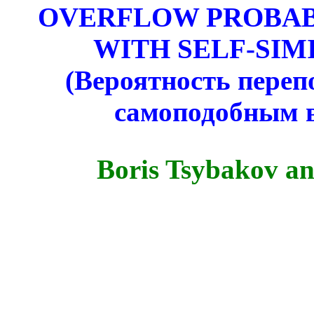
OVERFLOW PROBABI
WITH
SELF
-
SIM
(Вероятность переп
самоподобным 
Boris Tsybakov an