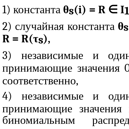
1) константа
θ
(
i
) =
R
∈
I
s
2) случайная константа
θ
s
R
=
R
(τ
),
s
3) независимые и оди
принимающие значения 0
соответственно,
4) независимые и оди
принимающие значения
биномиальным расп