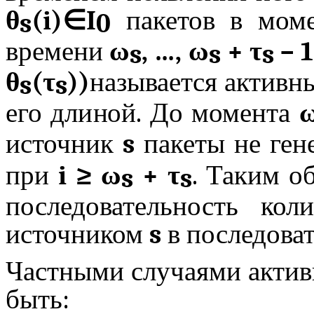
θ
(
i
)
∈
I
пакетов в мо
s
0
времени
ω
, …, ω
+ τ
– 1
s
s
s
θ
(τ
))
называется актив
s
s
его длиной. До момента
источник
s
пакеты не ген
при
i
≥
ω
+ τ
. Таким о
s
s
последовательность кол
источником
s
в последова
Частными случаями актив
быть: