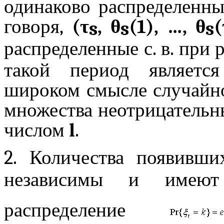
одинаково распределенны
говоря,
(τ
, θ
(1), …, θ
(
s
s
s
распределенные с. в. при
такой период являетс
широком смысле случайно
множества неотрицательн
числом
l
.
2. Количества появивши
независимы и имеют 
распределение