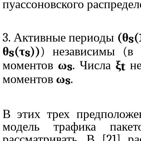
пуассоновского распредел
3. Активные периоды
(θ
(
s
θ
(τ
))
) независимы (в
s
s
моментов
ω
. Числа
ξ
н
s
t
моментов
ω
.
s
В этих трех предположе
модель трафика пак
рассматривать. В [21] р