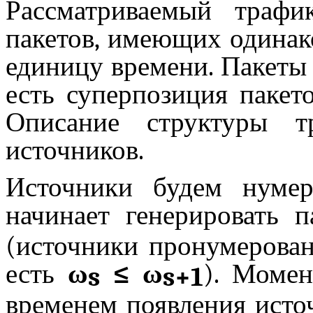
Рассматриваемый траф
пакетов, имеющих одинак
единицу времени. Пакеты 
есть суперпозиция пакет
Описание структуры т
источников.
Источники будем нуме
начинает генерировать
(источники пронумерован
есть
ω
≤ ω
). Моме
s
s
+1
временем появления ист