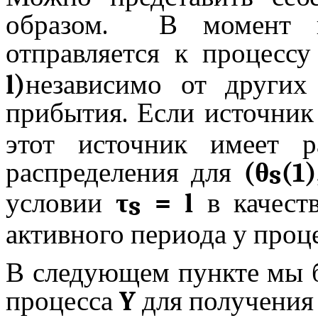
образом.
В момент п
отправляется к процесс
l
)
независимо от других
прибытия. Если источни
этот источник имеет р
распределения для
(
θ
(1
s
условии
τ
=
l
в качеств
s
активного периода у проц
В следующем пункте мы б
процесса
Y
для получения