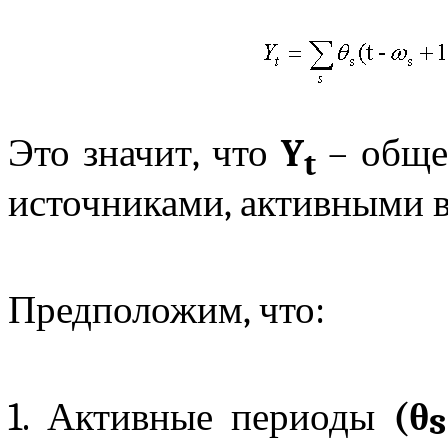
Это значит, что
Y
– общее
t
источниками, активными 
Предположим, что:
1. Активные периоды
(θ
s