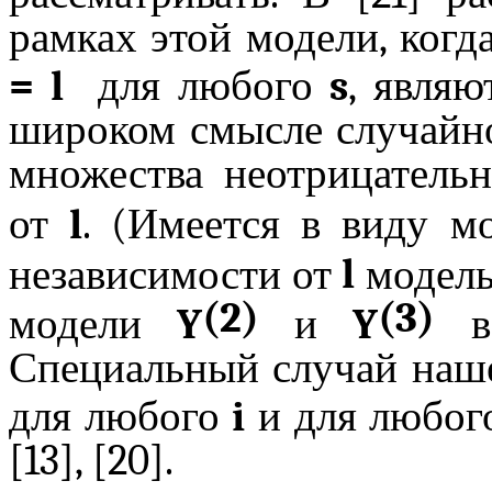
рамках этой модели, ког
=
l
для любого
s
, явля
широком смысле случайно
множества неотрицатель
от
l
. (Имеется в виду 
независимости от
l
модел
(2)
(3)
модели
Y
и
Y
в 
Специальный случай наше
для любого
i
и для любо
[13], [20].