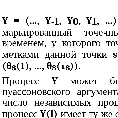
Y
= (…,
Y
,
Y
,
Y
, …)
-1
0
1
маркированный точеч
временем, у которого т
метками данной точки
s
(
θ
(1), …,
θ
(
τ
))
.
s
s
s
Процесс
Y
может б
пуассоновского аргумен
число независимых про
процесс
Y
(
l
)
имеет ту же 