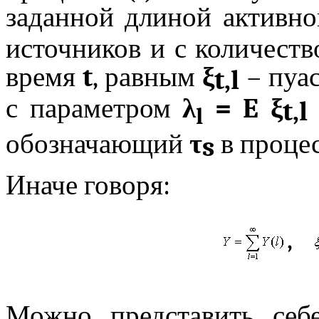
заданной длиной активно
источников и с количеств
время
t
, равным
ξ
–
пуа
t
,
l
с параметром
λ
=
E
ξ
t
,
l
l
обозначающий
τ
в проце
s
Иначе говоря:
,
Можно представить себ