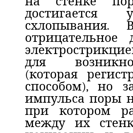
на стенке по
достигается
схлопывания. 
отрицательное 
электрострикцие
для возникно
(которая регист
способом), но з
импульса поры н
при котором ра
между их стенк