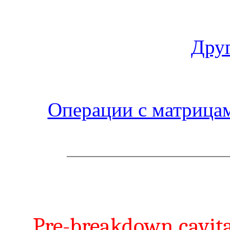
Друг
Операции с матрица
Pre-breakdown cavita