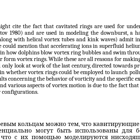
ight cite the fact that
cavitated
rings are used for under
tov
1980) and are used in modeling the downburst, a ha
(along with helical vortex tubes and kink waves) admit in
e could mention that accelerating ions in superfluid heliu
plain how dolphins blow vortex ring bubbles and swim t
er form vortex rings. While these are all reasons for maki
 only look at work of the last century, directed towards pr
in whether vortex rings could be employed to launch pollut
ults concerning the behavior of
vorticity
and the specific e
 various aspects of vortex motion is due to the fact that it
r configurations.
ревым кольцам можно тем, что кавитирующие
отенциально могут быть использованы для 
, что с их помощью моделируются нисходящ