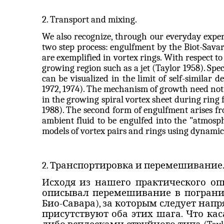
2. Transport and mixing.
We also recognize, through our everyday experi
two step
process: engulfment by the
Biot-Savar
are exemplified in vortex rings. With respect to
growing region such as a jet (Taylor 1958). Speci
can be visualized in the limit of self-similar 
1972, 1974). The mechanism of growth need not 
in the growing spiral vortex sheet during ring f
1988). The second form of engulfment arises 
ambient fluid to be engulfed into the "atmosph
models of vortex pairs and rings using dynami
2. Транспортировка и перемешивание
Исходя из нашего практического о
описывал перемешивание в погран
Био-Савара
), за которым следует нап
присутствуют оба этих шага. Что кас