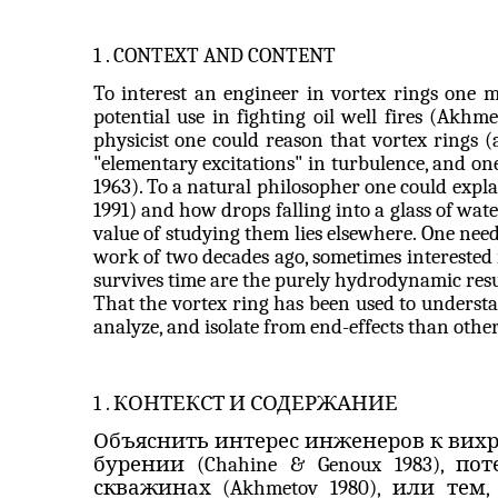
1 .
CONTEXT AND CONTENT
To interest an engineer in vortex rings one m
potential use in fighting oil well fires (
Akhme
physicist one could reason that vortex rings 
"elementary excitations" in turbulence, and on
1963). To a natural philosopher one could ex
1991) and how drops falling into a glass of wat
value of studying them lies elsewhere. One need
work of two decades ago, sometimes interested 
survives time are the purely hydrodynamic res
That the vortex ring has been used to understand
analyze, and isolate from end-effects than othe
1 . КОНТЕКСТ И СОДЕРЖАНИЕ
Объяснить интерес инженеров к вих
бурении (
Chahine
&
Genoux
1983), п
скважинах (
Akhmetov
1980), или тем