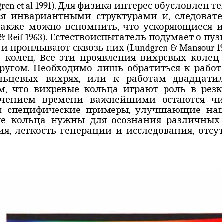
gren
et
al
1991). Для физика интерес обусловлен т
ся инвариантными структурами и, следоват
также можно вспомнить, что ускоряющиеся и
&
Reif
1963). Естествоиспытатель подумает о пу
и проплывают сквозь них (
Lundgren
&
Mansour
1
 колец. Все эти проявления вихревых колец
ругом.
Необходимо лишь обратиться к работ
ьцевых вихрях, или к работам двадцатил
м, что вихревые кольца играют роль в рез
течением времени важнейшими остаются чи
 и специфические примеры, улучшающие н
ые кольца нужны для осознания различных 
ия, легкость генерации и исследования, отсу