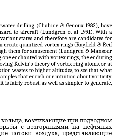
water drilling (
Chahine
&
Genoux
1983), have
zard to aircraft (Lundgren et
aI
1991). With a
variant states and therefore are candidates for
m create quantized vortex rings (
Rayfield
&
Reif
hrough them for amusement (Lundgren & Mansour
ng one enchanted with vortex rings, the enduring
oving Kelvin's theory of vortex ring atoms, or at
ion wastes to higher altitudes, to see that what
xamples that enrich our intuition about
vorticity
.
 is fairly robust, as well as simpler to generate,
 кольца, возникающие при подводном
борьбы с возгораниями на нефтяных
ие потоки воздуха, представляющие