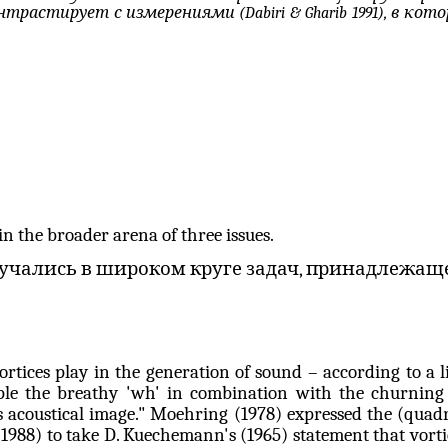
онтрастирует с измерениями (
Dabiri
&
Gharib
1991), в ко
in the broader arena of three issues.
зучались в широком круге задач, принадлежащ
ortices play in the generation of sound – according to a l
ple the breathy '
wh
' in combination with the churning
s acoustical image."
Moehring
(1978) expressed the (
quad
1988) to take D.
Kuechemann's
(1965) statement that vorti