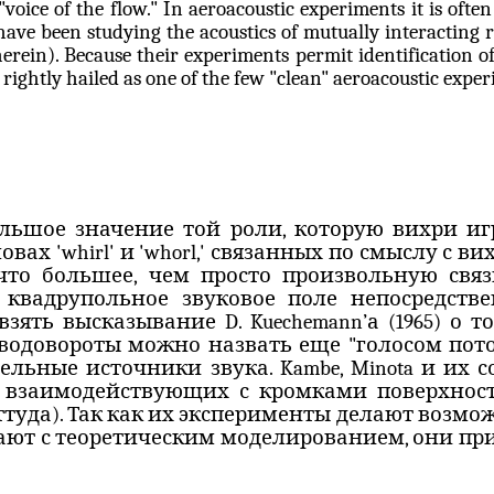
"voice of the flow." In
aeroacoustic
experiments it is often
ave been studying the acoustics of mutually interacting r
herein). Because their experiments permit identification
 rightly hailed as one of the few "clean"
aeroacoustic
exper
льшое значение той роли, которую вихри иг
ловах '
whirl
' и '
whorl
,' связанных по смыслу с ви
что большее, чем просто произвольную свя
л квадрупольное звуковое поле непосредств
8) взять высказывание
D
.
Kuechemann
’а (1965) о
водовороты можно назвать еще "голосом пото
дельные источники звука.
Kambe
,
Minota
и их с
 взаимодействующих с кромками поверхност
ттуда).
Так как их эксперименты делают возмо
дают с теоретическим моделированием, они п