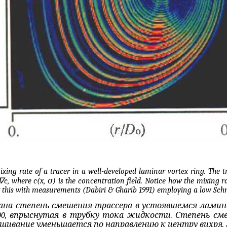
xing rate of a tracer in a well-developed laminar vortex ring. The t
∇
c, where c(x,
σ
) is the concentration field. Notice how the mixing 
t this with measurements (
Dabiri
&
Gharib
1991) employing a low Sch
казана степень смешения трассера в устоявшемся лами
00, впрыснутая в трубку тока жидкости. Степень см
шивание
уменьшается
по
направлению
к
центру
вихря
.