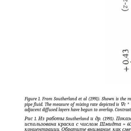
Figure 1.
From Southerland et al (1991). Shown is the mi
∇
pipe fluid. The measure of mixing rate depicted is
c *
adjacent diffused layers have begun to overlap. Contras
Рис 1. Из работы
Southerland
и др. (1991). По
использована краска с числом Шмидта ≈ 6
концентрации
.
Обратите
внимание
,
как
сме