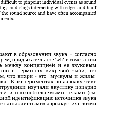
 difficult to pinpoint individual events as sound
ings and rings interacting with edges and bluff
 of the sound source and have often accompanied
iments.
рают в образовании звука – согласно
хрем, придыхательное '
wh
' в сочетании
зь между концепцией и ее звуковым
енно в терминах вихревой зыби, это
 том, что вихри - это "мускулы и жилы"
ка". В экспериментах по
аэроакустике
отрудники изучали акустику попарно
ей и плохообтекаемыми телами (см.
жной идентификацию источника звука
ризнаны «чистыми»
аэроакустическими