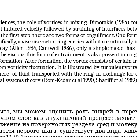
ences, the role of vortices in mixing.
Dimotakis
(1984) for
t
induced velocity followed by straining of interfaces bet
 the first step, there are two forms of engulfment. One for
fically, a viscous vortex ring carries with it a continually
decay (Allen 1984, Cantwell 1986), only a simple model has
be viscous-this form of entrainment is also present in ri
ormation. After formation, the vortex consists of certain f
from
vorticity
fluctuation. It is illustrated by turbulent vor
ere" of fluid transported with the ring, in exchange for o
cal systems theory (Rom-
Kedar
et al 1990,
Shariff
et al 1989)
.
пыта, мы можем оценить роль вихрей в пер
ичном слое как
двухшаговый
процесс: захват
ряжение на поверхностях раздела сред и моле
ается первого шага, существует два вида зах