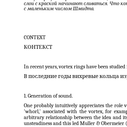
слои
с
краской
начинаю
т сливаться. Что к
с маленьким числом Шмидта.
CONTEXT
КОНТЕКСТ
In recent years, vortex rings have been studied 
В последние годы вихревые кольца и
1. Generation of sound.
One probably intuitively appreciates the role v
'whorl,' associated with the vortex, for exam
arbitrary relationship between the idea and it
unsteadiness and this led Muller &
Obermeier
(