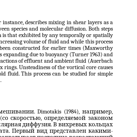
 instance, describes mixing in shear layers as a
ween species and molecular diffusion. Both steps
m is that exhibited by any temporally or spatially
 increasing volume of fluid and while this process
 been constructed for earlier times (
Maxworthy
ngs expanding due to buoyancy (Turner 1963) and
ractions of effluent and ambient fluid (
Auerbach
tex rings. Unsteadiness of the
vortical
core causes
ld fluid. This process can be studied for simple
.
емешивании.
Dimotakis
(1984), например,
 (со скоростью, определяемой законом
кулярная диффузия. В вихревых кольцах
вата. Первый вид представлен какими-