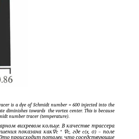
racer is a dye of Schmidt number ≈ 600 injected into the
rate diminishes
towards
the
vortex center. This is because
midt number tracer (temperature).
нарном вихревом кольце. В качестве трассера
∇
∇
ешения показана как
c
*
c
,
где
c
(
x
,
σ
)
–
поле
Это
происходит
потому
,
что
соседствующие