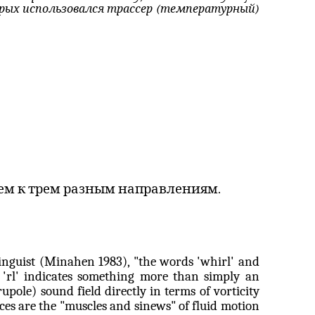
торых использовался трассер (температурный)
ем к трем разным направлениям.
inguist (
Minahen
1983), "the words 'whirl' and
 '
rl
' indicates something more than simply an
rupole
) sound field directly in terms of
vorticity
ces are the "muscles and sinews" of fluid motion