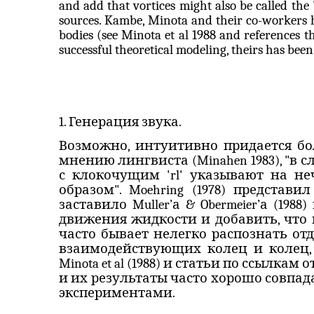
and add that vortices might also be called the 
sources.
Kambe
,
Minota
and their co-workers h
bodies (see
Minota
et al 1988 and references t
successful theoretical modeling, theirs has been
1. Генерация звука.
Возможно, интуитивно придается бо
мнению лингвиста (
Minahen
1983), "в с
с клокочущим '
rl
' указывают на не
образом".
Moehring
(1978) представи
заставило
Muller
’а &
Obermeier
’а (198
движения жидкости и добавить, что 
часто бывает нелегко распознать от
взаимодействующих колец и колец,
Minota
et
al
(1988) и статьи по ссылкам о
и их результаты часто хорошо совпа
экспериментами.