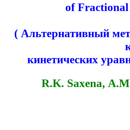
of
Fractional
( Альтернативный мет
кинетических уравн
R
.
K
.
Saxena
,
A
.
M