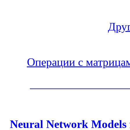
Друг
Операции с матрица
Neural Network Models fo