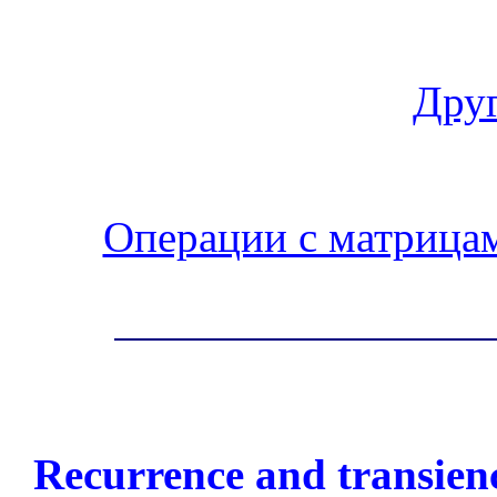
Друг
Операции с матрица
Recurrence and transien