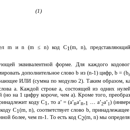
(1)
сел
m
и
n
(
m
≤
n
) код
C
(
m
,
n
), представляющи
1
ующей эквивалентной форме. Для каждого кодово
мировать дополнительное слово
b
из (
n
-1) цифр,
b
= (
b
ючающее ИЛИ (сумма по модулю 2). Таким образом, к
слова
a
. Каждой строке
a
, состоящей из одних нуле
й (но на 1 цифру короче, чем
a
). Кроме того, преобр
ринадлежит коду
C
, то
a
’ = (
a
’
a
’
…
a
’
a
’
) (инве
1
n
n
-1
2
1
 коду
C
(
m
,
n
), соответствует слово
b
, принадлежащее
1
линой более, чем
m
-1. То есть код
C
(
m
,
n
) мы определя
2