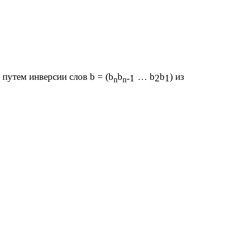
 путем инверсии слов
b
= (
b
b
…
b
b
) из
-1
2
1
n
n