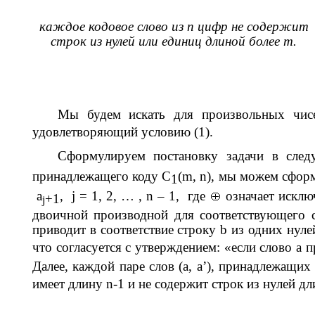
каждое кодовое слово из
n
цифр не содержит
строк из нулей или единиц длиной более
m
.
Мы будем искать для произвольных чи
удовлетворяющий условию (1).
Сформулируем постановку задачи в след
принадлежащего коду
C
(
m
,
n
), мы можем сфор
1
a
,
j
= 1, 2, … ,
n
– 1,
где
означает искл
+1
j
двоичной производной для соответствующего 
приводит в соответствие строку
b
из одних нуле
что согласуется с утверждением: «если слово
a
п
Далее, каждой паре слов (
a
,
a
’), принадлежащих
имеет длину
n
-1 и не содержит строк из нулей д