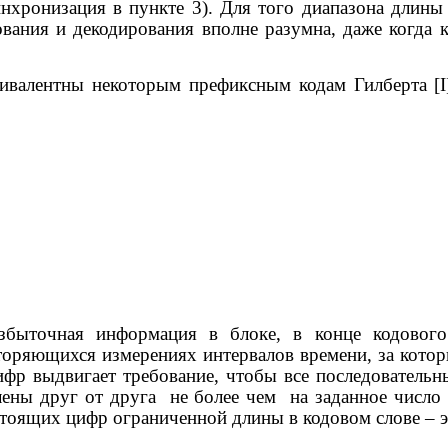
нхронизация в пункте 3). Для того диапазона длины
рования и декодирования вполне разумна, даже когда
вивалентны некоторым префиксным кодам Гилберта [
I
збыточная информация в блоке, в конце кодового
торяющихся измерениях интервалов времени, за котор
фр выдвигает требование, чтобы все последовательн
ены друг от друга
не более чем
на заданное числ
стоящих цифр ограниченной длины в кодовом слове – эт