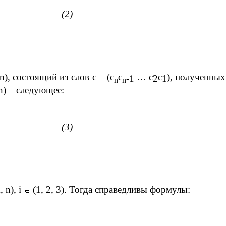
(2)
n
), состоящий из слов
c
= (
c
c
…
c
c
), полученных
-1
2
1
n
n
n
) – следующее:
(3)
m
,
n
),
i
(1, 2, 3). Тогда справедливы формулы: