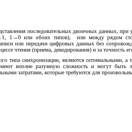
едставления последовательных двоичных данных, при 
→1, 1→0 или обоих типов),
или между рядом ст
записи или передачи цифровых данных без сопровожд
цессе чтения (приема, декодирования) и за точность е
кого типа синхронизации, являются оптимальными, а 
имеют вполне разумную сложность и могут быть л
льными затратами, которые требуются для произвольн