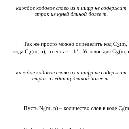
каждое кодовое слово из
n
цифр не содержит
строк из нулей длиной более
m
.
Так же просто можно определить код
C
(
m
,
3
кода
C
(
m
,
n
), то есть
c
=
b
’.
Условие для
C
(
m
,
2
3
каждое кодовое слово из
n
цифр не содержит
строк из единиц длиной более
m
.
Пусть
N
(
m
,
n
) – количество слов в коде
C
(
i
i