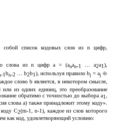
й собой список кодовых слов из
n
цифр,
го слова из
n
цифр
a
= (
a
a
…
a
a
),
-1
2
1
n
n
b
…
b
b
), используя правило
b
=
a
-1
-2
2
1
n
n
j
j
аждое слово
b
является, в некотором смысле,
й или из одних единиц, это преобразование
азование обратимо с точностью до выбора
a
,
1
рсия слова
a
) также принадлежит этому коду».
 коду
C
(
m
-1,
n
-1), каждое из слов которого
2
ем как код, удовлетворяющий условию: