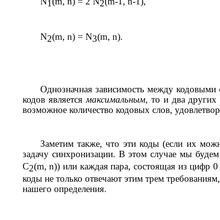
N
(
m
,
n
) = 2
N
(
m
-1,
n
-1),
1
2
N
(
m
,
n
) =
N
(
m
,
n
).
2
3
Однозначная зависимость между кодовыми сл
кодов является
максимальным
, то и два други
возможное количество кодовых слов, удовлетворя
Заметим также, что эти коды (если их мож
задачу синхронизации. В этом случае мы будем
C
(
m
,
n
)) или каждая пара, состоящая из цифр 0
2
коды не только отвечают этим трем требованиям
нашего определения.