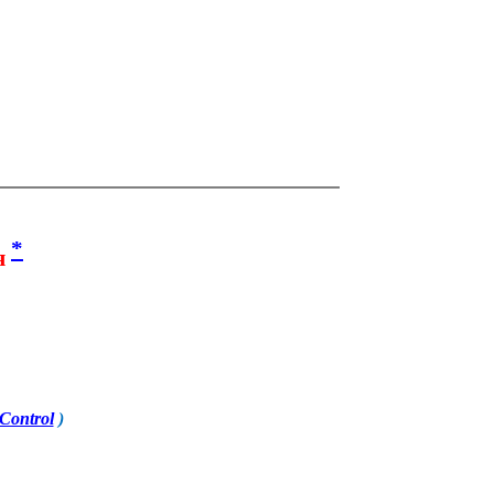
*
я
Control
)