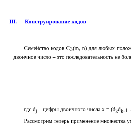
III.
Конструирование кодов
Семейство кодов
C
(
m
,
n
) для любых поло
3
двоичное число – это последовательность не бол
где
d
– цифры двоичного числа
x
= (
d
d
-1
j
k
k
Рассмотрим теперь применение множества 