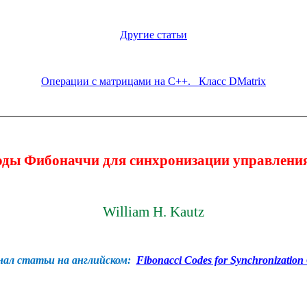
Другие статьи
Операции с матрицами на C++. Класс DMatrix
оды Фибоначчи для синхронизации управлени
William H. Kautz
нал
статьи
на
английском
:
Fibonacci Codes for Synchronization 