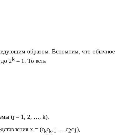
следующим образом. Вспомним, что обычное
k
 до 2
– 1. То есть
емы (
j
= 1, 2, …,
k
).
едставления
x
= (
c
c
…
c
c
),
-1
2
1
k
k