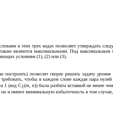
овами в этих трех кодах позволяет утверждать следу
х также являются максимальными. Под максимальным
ющих условиям (1), (2) или (3).
но построить) позволят скорее решить задачу
уровня
 требовать, чтобы в каждом слове каждая пара нулей
 и 1 (код
C
(
m
,
n
)) была разбита вставкой не менее че
1
, но и имеют минимальную избыточность в том случае