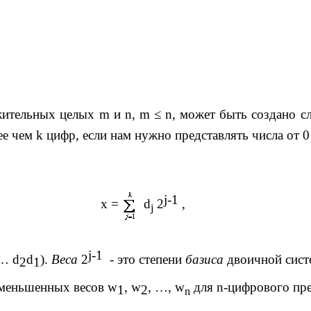
жительных целых
m
и
n
,
m
≤
n
, может быть создано 
ее чем
k
цифр, если нам нужно представлять числа от 0
j
-1
x
=
d
2
,
j
j
-1
…
d
d
).
Веса
2
- это степени
базиса
двоичной сист
2
1
уменьшенных весов
w
,
w
, …,
w
для
n
-цифрового пр
1
2
n