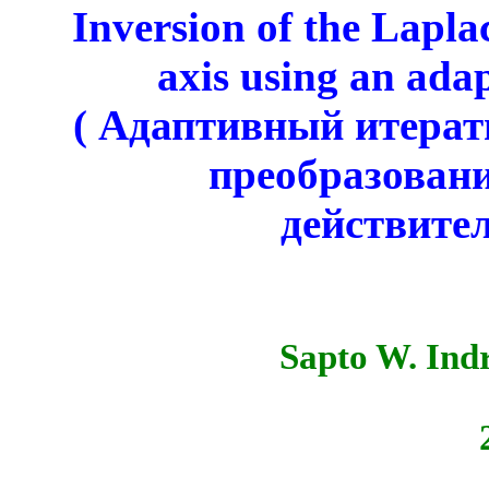
Inversion of the
Lapla
axis using an adap
( Адаптивный итера
преобразовани
действите
Sapto
W.
Ind