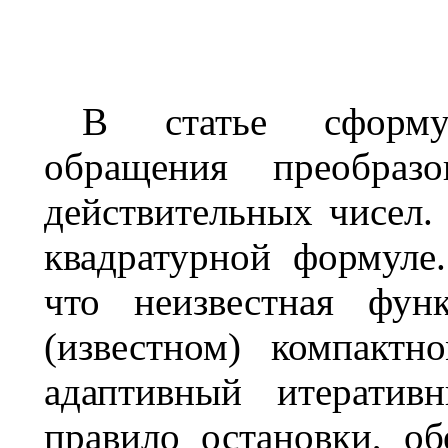
В статье сформу
обращения преобраз
действительных чисел.
квадратурной формуле
что неизвестная фу
(известном) компактн
адаптивный итератив
правило остановки, о