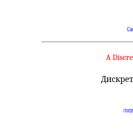
См
A Discre
Дискрет
(пе