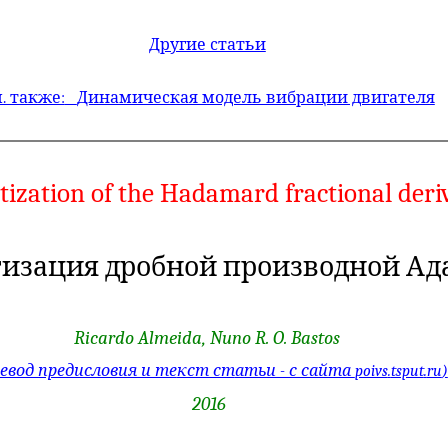
Другие статьи
. также:
Динамическая модель вибрации двигателя
tization of the
Hadamard
fractional deri
изация дробной производной Ад
Ricardo Almeida,
Nuno
R. O.
Bastos
ревод предисловия и те
кст ст
атьи - с сайта
poivs
.
tsput
.
ru
)
2016