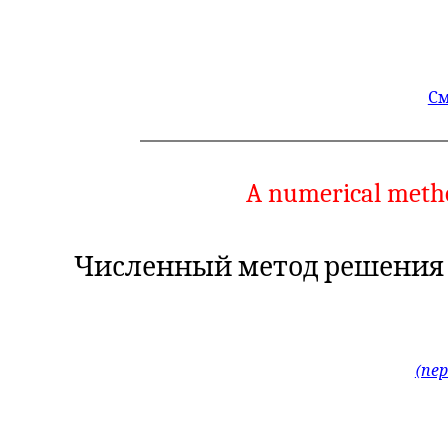
См
A numerical method
Численный метод решения
(пе