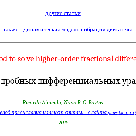
Другие статьи
. также:
Динамическая модель вибрации двигателя
 to solve higher-order fractional differ
 дробных дифференциальных ура
Ricardo Almeida,
Nuno
R. O.
Bastos
ревод предисловия и те
кст ст
атьи - с сайта
poivs
.
tsput
.
ru
)
2015