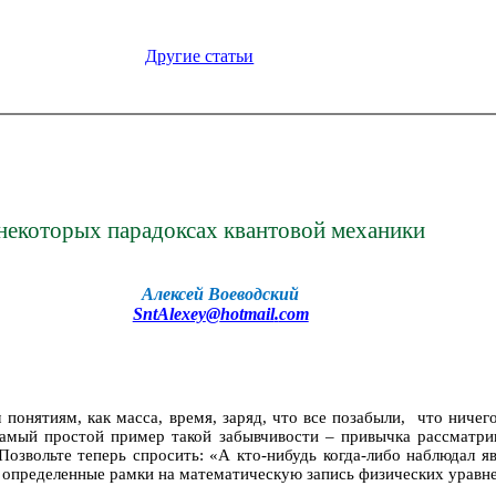
Другие статьи
некоторых парадоксах квантовой механики
Алексей Воеводский
SntAlexey
@
hotmail
.
com
понятиям, как масса, время, заряд, что все позабыли,
что ничего
амый простой пример такой забывчивости – привычка рассматри
озвольте теперь спросить: «А кто-нибудь когда-либо наблюдал яв
т определенные рамки на математическую запись физических уравн