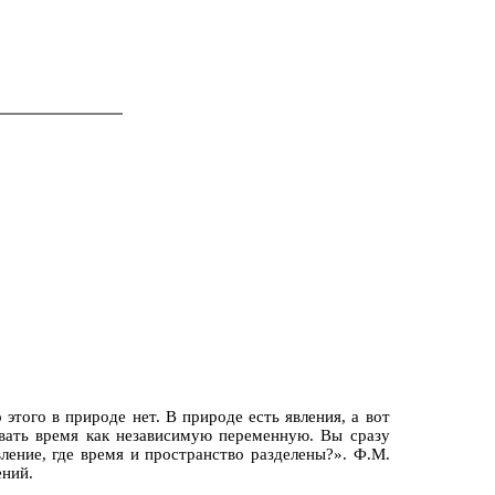
 этого в природе нет. В природе есть явления, а вот
вать время как независимую переменную. Вы сразу
ление, где время и пространство разделены?». Ф.М.
ений.