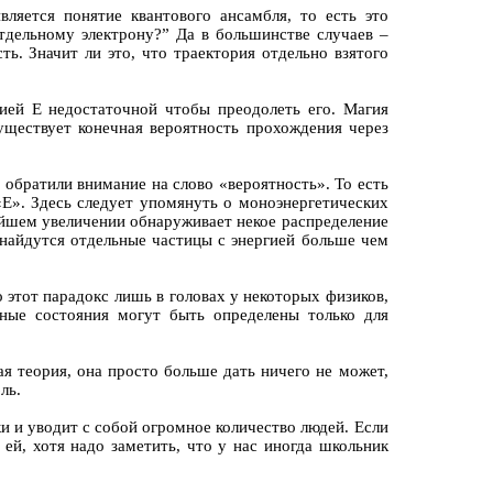
ляется понятие квантового ансамбля, то есть это
тдельному электрону?” Да в большинстве случаев –
ь. Значит ли это, что траектория отдельно взятого
ией Е недостаточной чтобы преодолеть его. Магия
существует конечная вероятность прохождения через
 обратили внимание на слово «вероятность». То есть
Е». Здесь следует упомянуть о моноэнергетических
жайшем увеличении обнаруживает некое распределение
 найдутся отдельные частицы с энергией больше чем
 этот парадокс лишь в головах у некоторых физиков,
ные состояния могут быть определены только для
ая теория, она просто больше дать ничего не может,
ль.
ки и уводит с собой огромное количество людей. Если
ей, хотя надо заметить, что у нас иногда школьник