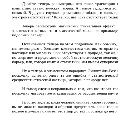
Давайте теперь рассмотрим, что такое траектория 
изначально статистическая теория. А теперь зададимся 
никакой. В других случаях- размазанное облако, и лишь п
электрона отсутствует? Конечно, нет. Она отсутствует толь
Теперь рассмотрим магический туннельный эффект. 
заключается в том, что в классической механике прохожд
подобный барьер.
Остановимся
теперь на этом подробнее. Как обычно,
мы имеем дело с большим количеством частиц, которые им
частицах или энергиях. Они отсутствуют в природе, так же
по энергиям и представляет собой статистическую величин
барьер, или, говоря языком статистики, мы имеем суперпози
Ну а теперь о знаменитом парадоксе Эйнштейна-Розен
поскольку делается опять та же ошибка - статистическ
среднестатистической частицы, которой в природе нет.
И вывод сделан неправильно о том, что квантовая те
поскольку мы сразу же отказываемся от рассмотрения внутр
Грустно видеть, когда человек начинает свою теорию с
вы не можете наглядно и образно представить свою теорию
полнее и лучше понимает этот мир до тех пор, пока до него