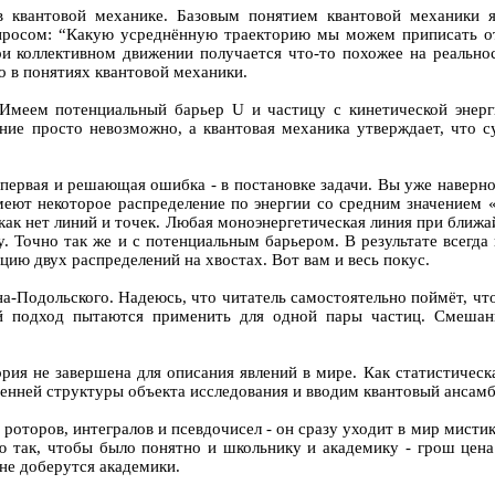
в квантовой механике. Базовым понятием квантовой механики яв
вопросом: “Какую усреднённую траекторию мы можем приписать о
ри коллективном движении получается что-то похожее на реальност
ко в понятиях квантовой механики.
Имеем потенциальный барьер U и частицу с кинетической энерг
ение просто невозможно, а квантовая механика утверждает, что 
 первая и решающая ошибка - в постановке задачи. Вы уже наверно
еют некоторое распределение по энергии со средним значением «
, как нет линий и точек. Любая моноэнергетическая линия при бли
у. Точно так же и с потенциальным барьером. В результате всегда
цию двух распределений на хвостах. Вот вам и весь покус.
а-Подольского. Надеюсь, что читатель самостоятельно поймёт, что
ий подход пытаются применить для одной пары частиц. Смешан
ория не завершена для описания явлений в мире. Как статистическ
енней структуры объекта исследования и вводим квантовый ансамб
 роторов, интегралов и псевдочисел - он сразу уходит в мир мисти
 так, чтобы было понятно и школьнику и академику - грош цена 
 не доберутся академики.