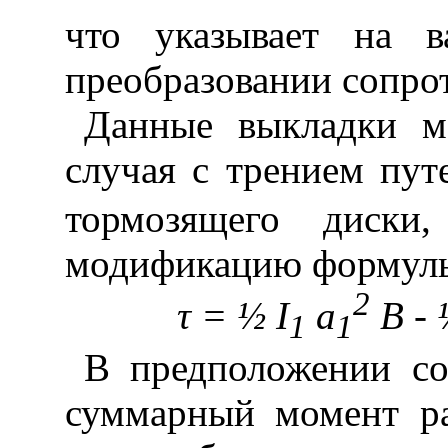
что указывает на 
преобразовании сопрот
Данные выкладки м
случая с трением пу
тормозящего диски,
модификацию формулы
2
τ = ½
I
a
B
-
1
1
В предположении сос
суммарный момент ра