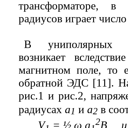
трансформаторе, в 
радиусов играет число
В униполярных г
возникает вследстви
магнитном поле, то е
обратной ЭДС [11]. Н
рис.1 и рис.2, напря
радиусах
a
и
a
в соо
1
2
2
V
= ½
ω
a
B
и