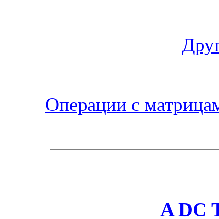
Друг
Операции с матрица
A
DC