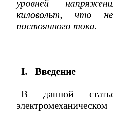
уровней напряжен
киловольт, что не
постоянного тока.
I
.
Введение
В данной стат
электромеханическо