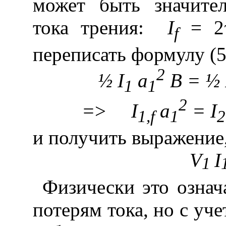
может быть значите
тока трения:
I
= 2
f
переписать формулу (5
2
½ I
a
B = ½ 
1
1
2
=
>
I
a
= I
1,f
1
2
и получить выражение,
V
I
1
Физически это означ
потерям тока, но с уч