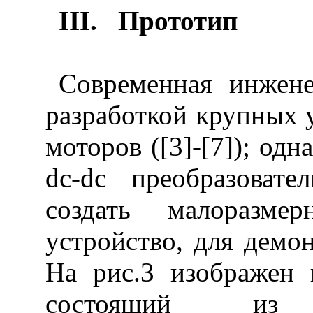
III
.
Прототип
Современная инжене
разработкой крупных 
моторов ([3]-[7]); од
dc
-
dc
преобразоват
создать малоразмер
устройство, для демо
На рис.3 изображен 
состоящий из 