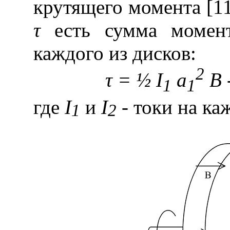
крутящего момента [1
τ
есть сумма момен
каждого из дисков:
2
τ = ½
I
a
B
1
1
где
I
и
I
- токи на ка
1
2