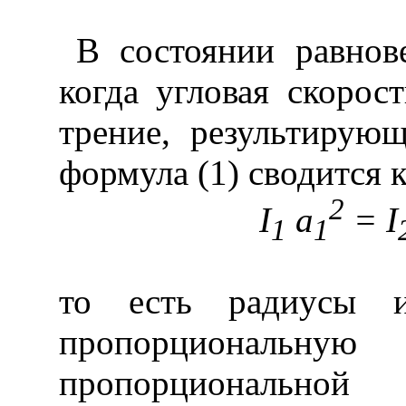
В состоянии равнове
когда угловая скорос
трение, результирую
формула (1) сводится 
2
I
a
=
I
1
1
то есть радиусы 
пропорциональную 
пропорциональн