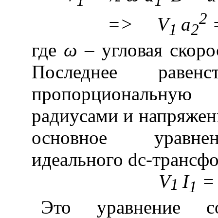
1
1
2
=>
V
a
1
2
где
ω –
угловая скоро
Последнее раве
пропорциональну
радиусами и напряжени
основное уравне
идеального
dc
-трансфо
V
I
1
1
Это уравнение с