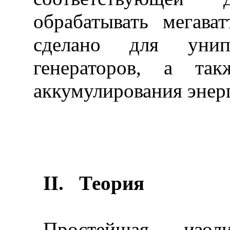
обрабатывать мегава
сделано для унип
генераторов, а та
аккумулирования энерги
II
.
Теория
Простейшая изо