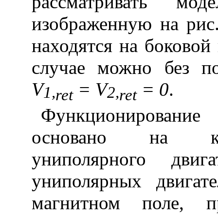
рассматривать мо
изображенную на рис.
находятся на боковой
случае можно без п
V
=
V
= 0
.
1
,
2
,
ret
ret
Функционировани
основано на ко
униполярного двиг
униполярных двигат
магнитном поле, п