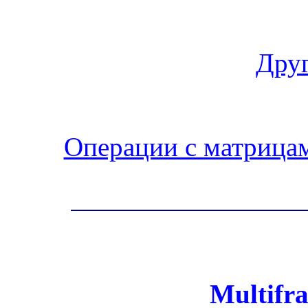
Друг
Операции с матрица
Multifra