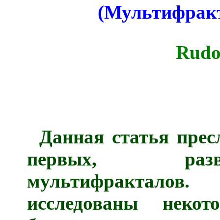
(
Мультифрак
Rudol
Данная статья прес
первых, разв
мультифракталов
исследованы некот