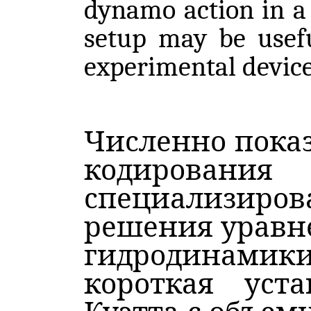
dynamo action in a 
setup may be usefu
experimental device
Численно пока
кодиро
специализиров
решения уравн
гидродинами
короткая уста