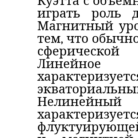
Куэтта с объем
играть роль 
Магнитный уро
тем, что обычн
сферическо
Линейно
характеризует
экваториаль
Нелиней
характеризуетс
флуктуирующе