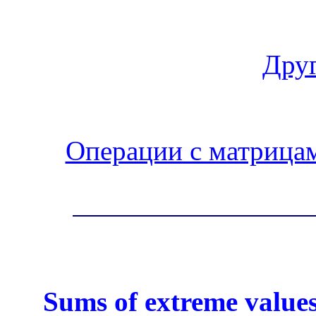
Друг
Операции с матрица
Sums of extreme values