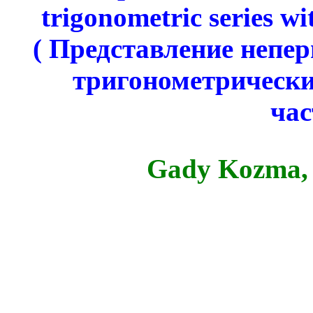
trigonometric series wi
( Представление непе
тригонометрически
час
Gady
Kozma