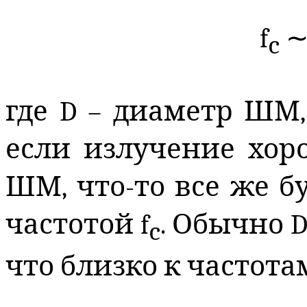
f
c
где D – диаметр ШМ, 
если излучение хор
ШМ, что-то все же б
частотой
f
. Обычно 
c
что близко к частота