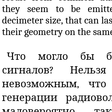
they seem to be emitte
decimeter size, that can l
their geometry on the same
Что могло бы б
сигналов? Нельз
невозможным, что
генерации радиово
маловероятно, т