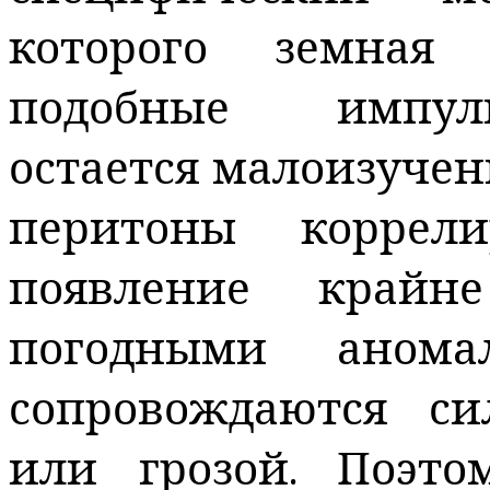
которого земная 
подобные импуль
остается малоизученн
перитоны коррел
появление крайн
погодными аном
сопровождаются с
или грозой. Поэт