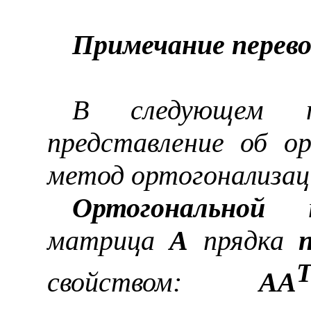
Примечание перево
В следующем па
представление об о
метод ортогонализа
Ортогональной
на
матрица
A
прядка
свойством:
AA