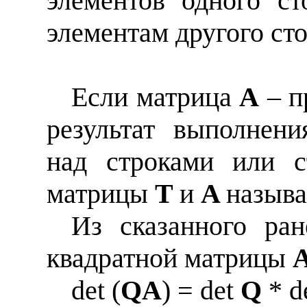
элементов одного с
элементам другого сто
Если матрица
A
– п
результат выполнен
над строками или 
матрицы
T
и
A
назыв
Из сказанного ра
квадратной матрицы
det (
QA
) = det
Q
* d