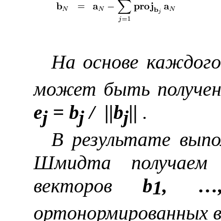
На основе каждог
может быть получен
e
=
b
/
||
b
||
.
j
j
j
В результате выпо
Шмидта получаем 
векторов
b
, 
1
ортонормированных 