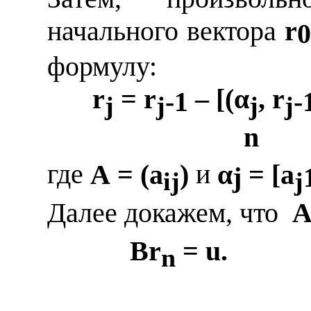
начального вектора
r
формулу:
r
=
r
– [(
α
,
r
-1
-
j
j
j
j
n
где
A
= (
a
)
и
α
= [
a
j
ij
j
Далее докажем, что
A
Br
=
u
.
n