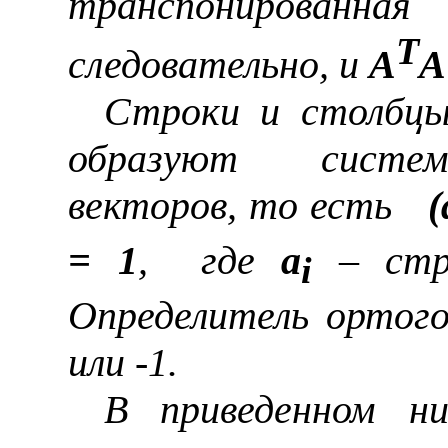
транспонирова
T
следовательно, и
A
A
Строки и столбцы
образуют систем
векторов, то есть
(
= 1
,
где
a
– стро
i
Определитель ортог
или -1.
В приведенном н