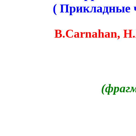
(
Прикладные
B.Carnahan
,
H.
(фраг