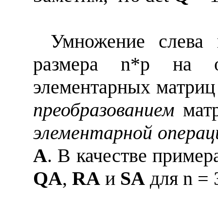
Умножение слева
размера
n
*
p
на од
элементарных матриц
преобразованием
мат
элементарной операц
A
. В качестве приме
QA
,
RA
и
SA
для
n
= 