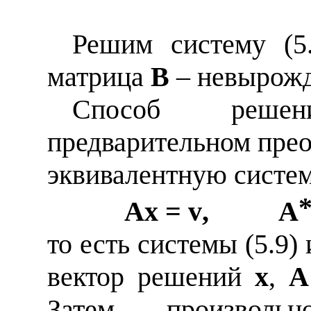
Решим систему (5.
матрица
B
– невырожд
Способ реше
предварительном прео
эквивалентную систе
Ax
=
v
,
A
то есть системы (5.9) 
вектор решений
x
,
A
Затем, произволь