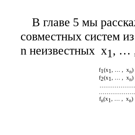
В главе 5 мы расск
совместных систем и
n
неизвестных
x
, … 
1
f
(
x
, … ,
x
)
1
1
n
f
(
x
, … ,
x
)
2
1
n
…………………
………………
f
(
x
, … ,
x
)
1
n
n