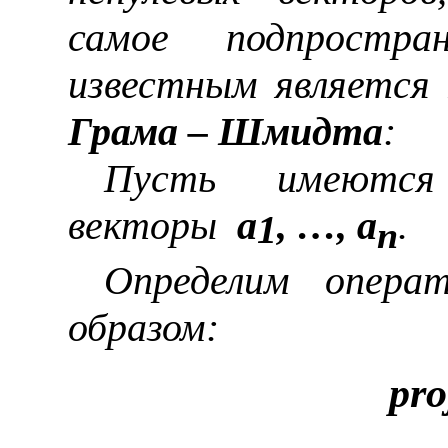
самое подпростр
известным является
Грама
– Шмидта
:
Пусть имеются 
векторы
a
, …,
a
.
1
n
Определим опера
образом:
pro