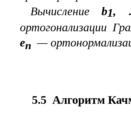
Вычисление
b
,
1
ортогонализации
Гр
e
—
ортонормализа
n
5.5
Алгоритм Кач