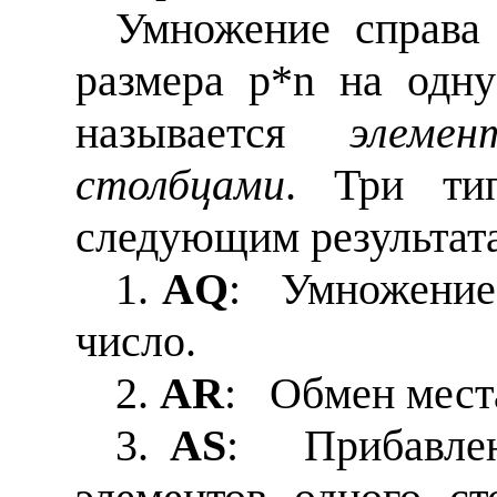
Умножение справа
размера
p
*
n
на одну
называется
элеме
столбцами
. Три ти
следующим результат
1.
AQ
:
Умножение 
число.
2.
AR
:
Обмен мест
3.
AS
:
Прибавле