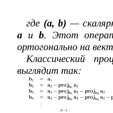
где
(
a
,
b
)
— скалярн
a
и
b
. Этот опера
ортогонально на век
Классический пр
выглядит так: