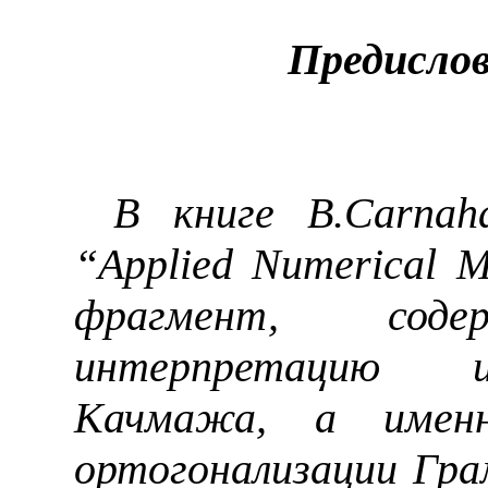
Предислов
В книге
B
.
Carnah
“
Applied
Numerical
M
фрагмент, соде
интерпретацию и
Качмажа, а именн
ортогонализации Гр