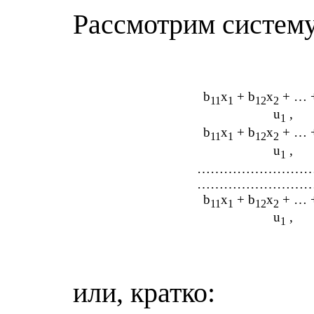
Рассмотрим систем
b
x
+ b
x
+ … 
11
1
12
2
u
,
1
b
x
+ b
x
+ … 
11
1
12
2
u
,
1
……………………
……………………
b
x
+ b
x
+ … 
11
1
12
2
u
,
1
или, кратко: