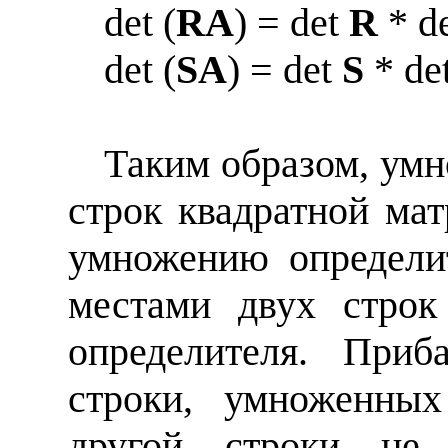
det (
RA
) = det
R
* d
det
(
SA
) =
det
S
*
de
Таким образом, умн
строк квадратной ма
умножению определи
местами двух строк
определителя. Приб
строки, умноженных
другой строки не