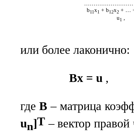
……………………
b
x
+ b
x
+ … 
11
1
12
2
u
,
1
или более лаконично:
Bx
=
u
,
где
B
– матрица коэф
T
u
]
– вектор правой
n