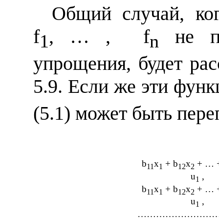
Общий случай, ко
f
, … ,
f
не пр
1
n
упрощения, будет ра
5.9. Если же эти фун
(5.1) может быть пере
b
x
+ b
x
+ … 
11
1
12
2
u
,
1
b
x
+ b
x
+ … 
11
1
12
2
u
,
1
……………………