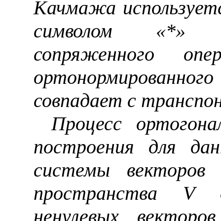
Качмажа использует
символом «*» 
сопряженного оп
ортонормированног
совпадает с
транспон
Процесс ортогона
построения для дан
системы векторов
пространства V о
ненулевых вектор