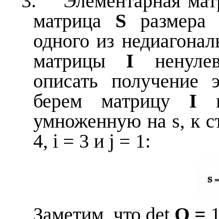
3.
Элементарная ма
матрица
S
размер
одного из недиагонал
матрицы
I
ненуле
описать получение 
берем матрицу
I
и
умноженную на
s
, к 
4,
i
=
3
и
j
=
1
:
Заметим, что
det
Q =
1