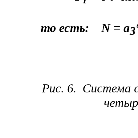
то
есть
:
N
=
a
3
Рис. 6.
Система с
четыр