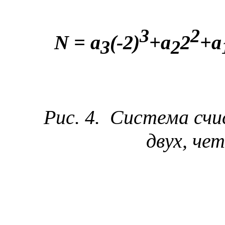
3
2
N
=
a
(-2)
+
a
2
+
a
3
2
Рис. 4.
Система счис
двух, че