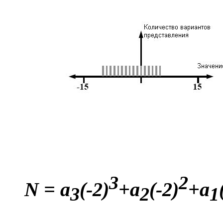
3
2
N
=
a
(-2)
+
a
(-2)
+
a
3
2
1