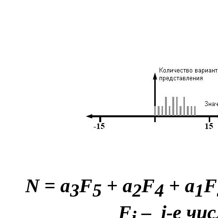
N
=
a
F
+
a
F
+
a
F
3
5
2
4
1
F
–
i
-
е
чис
i