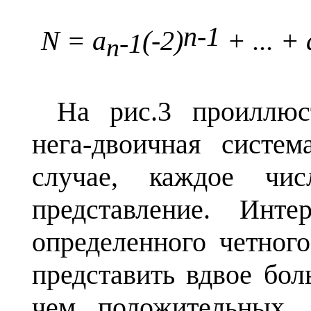
n
-1
N
=
a
(-2)
+ ... +
-1
n
На рис.3 проиллюс
нега-двоичная систе
случае, каждое чис
представление. Инт
определенного четног
представить вдвое бол
чем положительных.