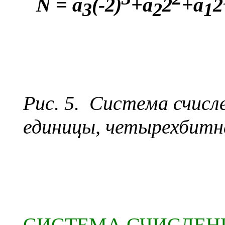
N
=
a
(-2)
+
a
2
+
a
2
3
2
1
Рис. 5.
Система счисле
единицы, четырехбитн
СИСТЕМА СЧИСЛЕН