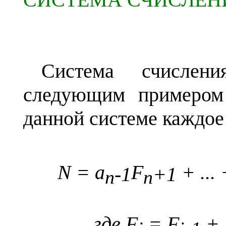
Система счислени
следующим примером
данной системе каждое 
N
=
a
F
+ ...
-1
+
1
n
n
где
F
= F
+ 