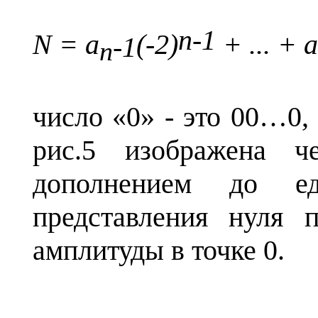
n
-1
N
=
a
(-2)
+ ... +
-1
n
число «0» - это 00…0, 
рис.5 изображена ч
дополнением до ед
представления нуля 
амплитуды в точке 0.