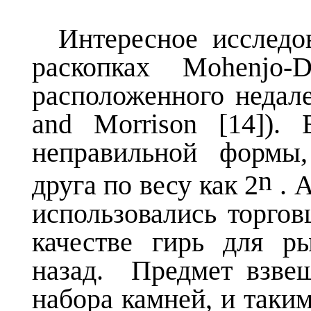
Интересное исследо
раскопках
Mohenjo
-
D
расположенного недале
and
Morrison
[14]). 
неправильной формы
n
друга по весу как 2
. А
использовались торго
качестве гирь для р
назад.
Предмет взве
набора камней, и таким