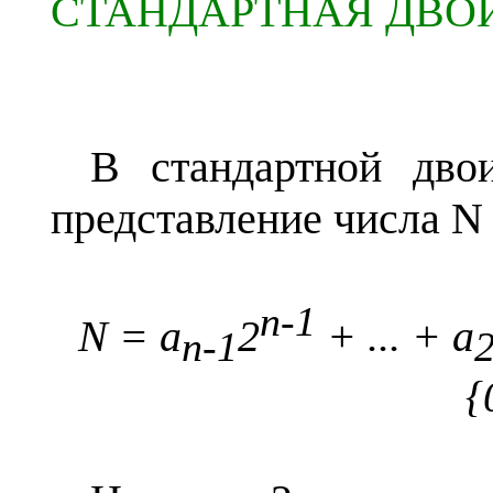
СТАНДАРТНАЯ ДВО
В стандартной дво
представление числа
N
n
-1
N
=
a
2
+ ... +
a
n
-1
{