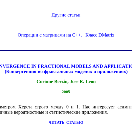
Другие статьи
Операции с матрицами на C++. Класс DMatrix
NVERGENCE IN FRACTIONAL MODELS AND APPLICATI
(Конвергенция во фрактальных моделях и приложениях)
Corinne Berzin, Jose R. Leon
2005
аметром Херста строго между 0 и 1. Нас интересует асимп
личные вероятностные и статистические приложения.
ЧИТАТЬ
СТАТЬЮ