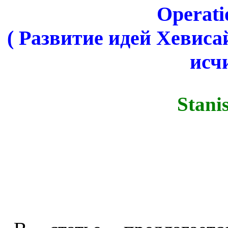
Operati
( Развитие идей Хевиса
исч
Stani