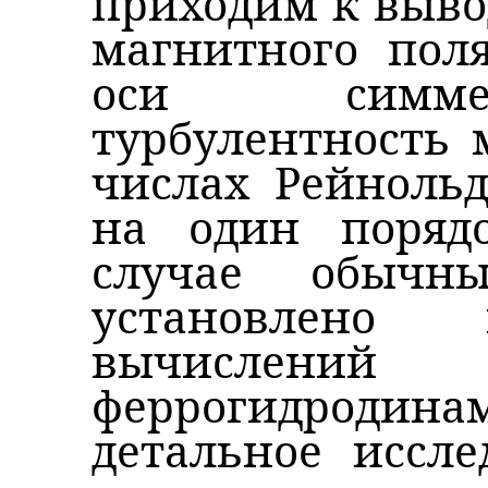
приходим к вывод
магнитного поля
оси симме
турбулентность 
числах Рейноль
на один поряд
случае обычн
установлено 
вычислен
феррогидроди
детальное иссле