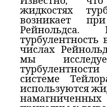
Известно, чт
жидкостях тур
возникает пр
Рейнольдса
турбулентность 
числах Рейнольд
мы исслед
турбулентнос
системе Тейлор
используются жи
намагниченных