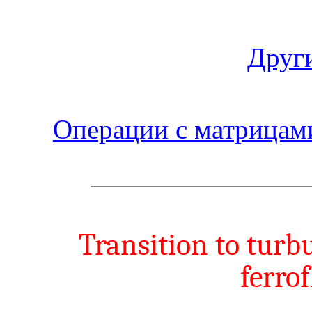
Други
Операции с матрицам
Transition to turb
ferrof