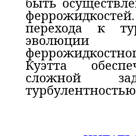
быть осуществле
феррожидкостей
перехода к ту
эволюции
феррожидкостно
Куэтта обесп
сложной зад
турбулентностью