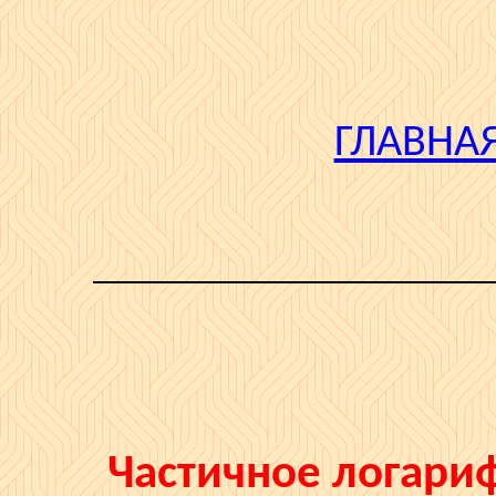
ГЛАВНА
Частичное логари