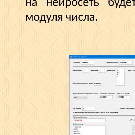
на
нейросеть
будет
модуля числа.