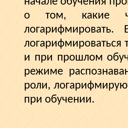
начале обучения пр
о том, какие ч
логарифмировать. 
логарифмироваться т
и при прошлом обу
режиме распознаван
роли, логарифмируют
при обучении.