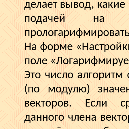
делает вывод, какие
подачей н
прологарифмировать
На форме «Настрой
поле «Логарифмируем
Это число алгоритм
(по модулю) значе
векторов. Если с
данного члена вект